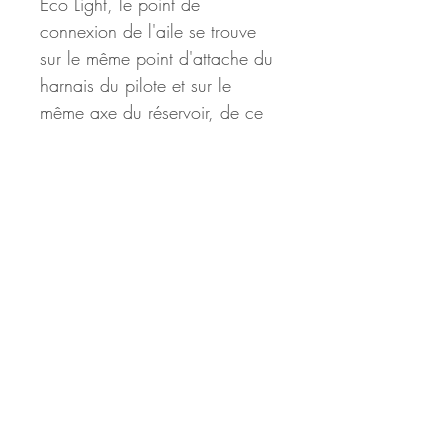
Eco Light, le point de 
connexion de l'aile se trouve 
sur le même point d'attache du 
harnais du pilote et sur le 
même axe du réservoir, de ce 
fait il reste très stable même en 
conditions turbulentes. Le 
pilote positionné derrière le 
passager, en contact direct et 
visuel avec le planeur garde le 
contrôle dans toutes les 
phases de vol. L’attention 
portée à tous ces détails rend 
ce véhicule sécuritaire, 
amusant et facile à utiliser.
Pour des raisons de 
tranquillité, Ailes en ciel vous 