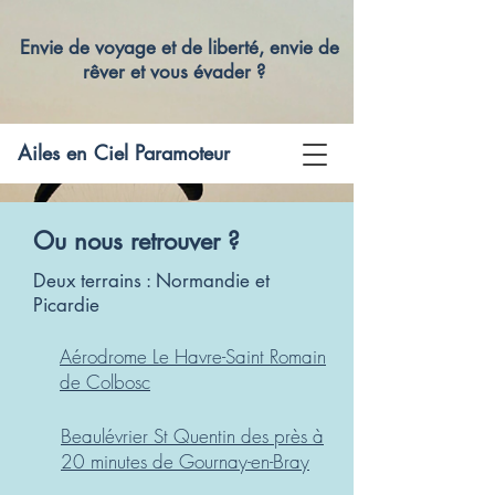
Envie de voyage et de liberté, envie de
rêver et vous évader ?
Ailes en Ciel Paramoteur
Ou nous retrouver ?
Deux terrains : Normandie et
Picardie
Aérodrome Le Havre-Saint Romain
de Colbosc
Beaulévrier St Quentin des près à
20 minutes de Gournay-en-Bray