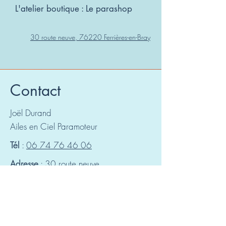
L'atelier boutique : Le parashop
30 route neuve, 76220 Ferrières-en-Bray
Contact
Joël Durand
Ailes en Ciel Paramoteur
Tél
:
06 74 76 46 06
Adresse
: 30 route neuve
,
76220 Ferrières-en- Bray, France
Suivez-nous !