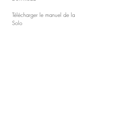
Télécharger le manuel de la 
Solo
Calypso
Tango
Salsa
TECHNICAL DATA
Name – size
Solo 18 Solo 21 Solo 24 
Solo 27
Approval – ULM identification 