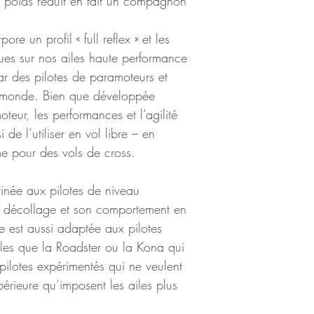
n poids réduit en fait un compagnon 
e un profil « full reflex » et les 
ues sur nos ailes haute performance 
ar des pilotes de paramoteurs et 
u monde. Bien que développée 
teur, les performances et l’agilité 
de l’utiliser en vol libre – en 
e pour des vols de cross.
tinée aux pilotes de niveau 
n décollage et son comportement en 
le est aussi adaptée aux pilotes 
lles que la Roadster ou la Kona qui 
pilotes expérimentés qui ne veulent 
rieure qu’imposent les ailes plus 