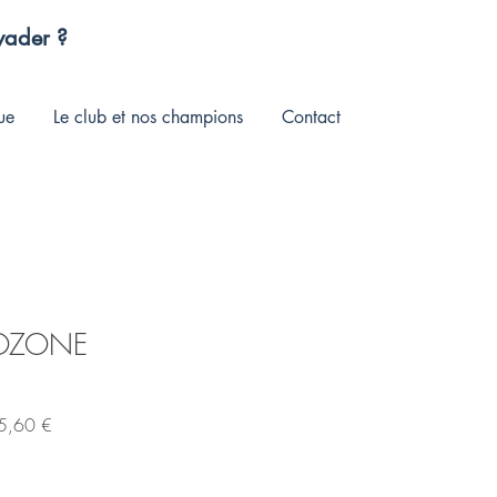
évader ?
ue
Le club et nos champions
Contact
OZONE
Prix
5,60 €
al
promotionnel