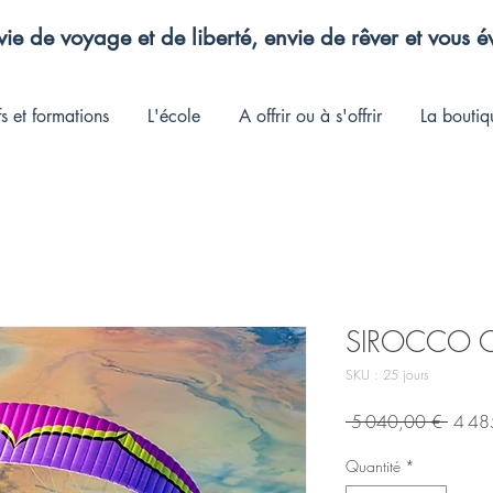
ie de voyage et de liberté, envie de rêver et vous 
fs et formations
L'école
A offrir ou à s'offrir
La boutiq
SIROCCO 
SKU : 25 jours
Prix
 5 040,00 € 
4 48
origin
Quantité
*