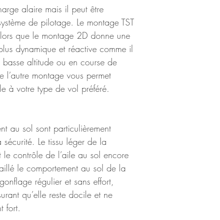
rge alaire mais il peut être 
système de pilotage. Le montage TST 
 alors que le montage 2D donne une 
t plus dynamique et réactive comme il 
à basse altitude ou en course de 
de l’autre montage vous permet 
le à votre type de vol préféré.
t au sol sont particulièrement 
a sécurité. Le tissu léger de la 
 le contrôle de l’aile au sol encore 
aillé le comportement au sol de la 
onflage régulier et sans effort, 
rant qu’elle reste docile et ne 
 fort.