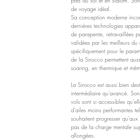
près du sol et en slalom. So
de voyage idéal.
Sa conception moderne incorpor
dernières technologies appar
de parapente, retravaillées p
validées par les meilleurs d
spécifiquement pour le paramo
de la Sirocco permettent aussi 
soaring, en thermique et mêm
La Sirocco est aussi bien des
intermédiaire qu’avancé. So
vols sont si accessibles qu’el
d’ailes moins performantes te
souhaitent progresser qu’aux 
pas de la charge mentale supé
allongées.