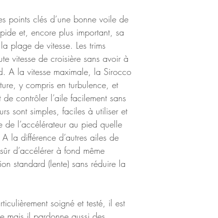
 les points clés d’une bonne voile de 
pide et, encore plus important, sa 
e la plage de vitesse. Les trims 
te vitesse de croisière sans avoir à 
d. A la vitesse maximale, la Sirocco 
eture, y compris en turbulence, et 
 de contrôler l’aile facilement sans 
rs sont simples, faciles à utiliser et 
se de l’accélérateur au pied quelle 
. A la différence d’autres ailes de 
t sûr d’accélérer à fond même 
tion standard (lente) sans réduire la 
ticulièrement soigné et testé, il est 
de mais il pardonne aussi des 