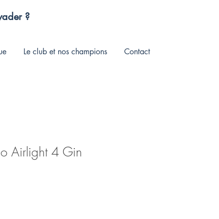
évader ?
ue
Le club et nos champions
Contact
go Airlight 4 Gin