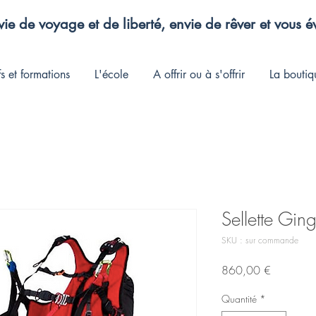
ie de voyage et de liberté, envie de rêver et vous 
fs et formations
L'école
A offrir ou à s'offrir
La boutiq
Sellette Gin
SKU : sur commande
Prix
860,00 €
Quantité
*