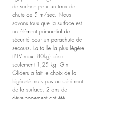
de surface pour un taux de 
chute de 5 m/sec. Nous 
savons tous que la surface est 
un élément primordial de 
sécurité pour un parachute de 
secours. La taille la plus légère 
(PTV max. 80kg) pèse 
seulement 1,25 kg. Gin 
Gliders a fait le choix de la 
légèreté mais pas au détriment 
de la surface, 2 ans de 
développement ont été 
nécessaires pour réussir cette 
prouesse technologique. 
Certifié EN-12491 / LTF Le 
parachute de secours Yeti est 