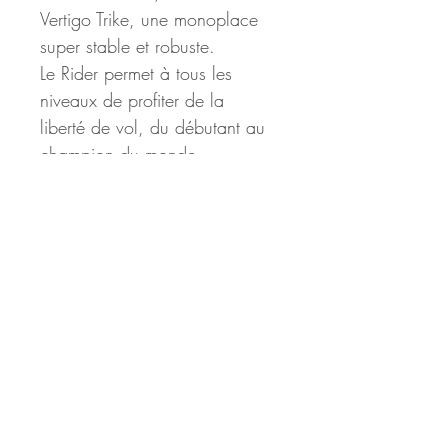
Vertigo Trike, une monoplace 
super stable et robuste.
Le Rider permet à tous les 
niveaux de profiter de la 
liberté de vol, du débutant au 
champion du monde.
Il dispose de plusieurs moteurs 
pour répondre aux besoins de 
chaque conducteur.
Fabriqué en aluminium avec 
soudures autodurcissantes à 
haute résistance mécanique. 
Notre cadre garantit le 
meilleur rapport 
poids/résistance
Le poids du paramoteur prêt à 