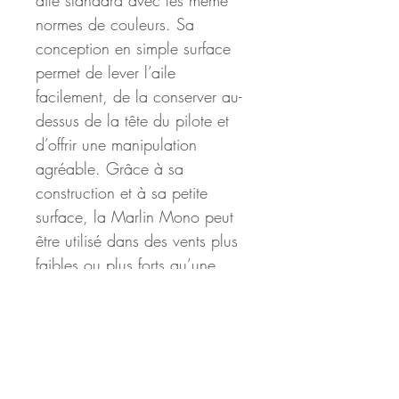
aile standard avec les même 
normes de couleurs. Sa 
conception en simple surface 
permet de lever l’aile 
facilement, de la conserver au-
dessus de la tête du pilote et 
d’offrir une manipulation 
agréable. Grâce à sa 
construction et à sa petite 
surface, la Marlin Mono peut 
être utilisé dans des vents plus 
faibles ou plus forts qu’une 
aile traditionnelle. Pour la 
production, nous avons utilisé 
des tissus durables et 
professionnels de Dominico, 
ainsi que des lignes de 