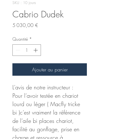
SKU : 10 jours
Cabrio Dudek
Prix
5 030,00 €
Quantité
*
Ajouter au panier
L’avis de notre instructeur :
Pour l’avoir testée en chariot 
lourd ou léger ( Macfly tricke 
bi )c’est vraiment la référence 
de l’aile bi places chariot, 
facilité au gonflage, prise en 
charge et ressource à 