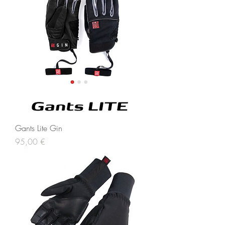
Gants Lite Gin
Prix
95,00 €