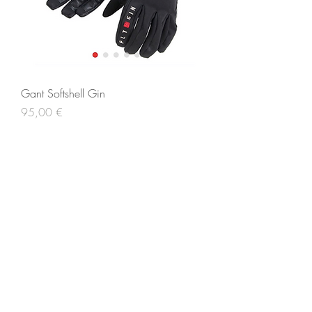
Gant Softshell Gin
Prix
95,00 €